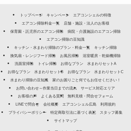
トップページ
キャンペーン
エアコンシェルの特徴
エアコン掃除料金一覧
店舗・施設・法人のお客様
保育園・託児所のエアコン掃除
病院・介護施設のエアコン掃除
エアコン掃除の豆知識
キッチン・水まわり掃除のプラン・料金一覧
キッチン掃除
換気扇・レンジフード掃除
お風呂掃除
浴室暖房・乾燥機掃除
洗面室掃除
トイレ掃除
お得なプラン 水まわりセットA
お得なプラン 水まわりセットB
お得なプラン 水まわりセットC
水まわり掃除の豆知識
家のお困りごと何でもお任せください！
お問い合わせ～作業当日までの流れ
サービス対応エリア
お客様の声
よくある質問
無料見積・問合せフォーム
LINEで問合せ
会社概要
エアコンシェル広島 利用規約
プライバシーポリシー
特定商取引法に基づく表記
スタッフ募集
サイトマップ